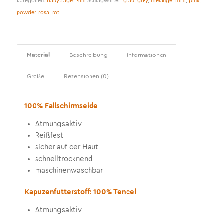
Kategorien:
Babytrage
,
Mini
Schlagwörter:
grau
,
grey
,
melange
,
mini
,
pink
,
powder
,
rosa
,
rot
Material
Beschreibung
Informationen
Größe
Rezensionen (0)
100% Fallschirmseide
Atmungsaktiv
Reißfest
sicher auf der Haut
schnelltrocknend
maschinenwaschbar
Kapuzenfutterstoff: 100% Tencel
Atmungsaktiv