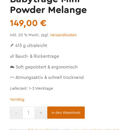
Powder Melange
149,00
€
inkl. 20 % MwSt.
zzgl.
Versandkosten
🪶 415 g ultraleicht
👶 Bauch- & Rückentrage
☁️ Soft gepolstert & ergonomisch
〰️ Atmungsaktiv & schnell trocknend
Lieferzeit:
1-3 Werktage
Vorrätig
Alternative:
In den Warenkorb