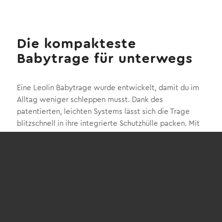
Die kompakteste
Babytrage für unterwegs
Eine Leolin Babytrage wurde entwickelt, damit du im
Alltag weniger schleppen musst. Dank des
patentierten, leichten Systems lässt sich die Trage
blitzschnell in ihre integrierte Schutzhülle packen. Mit
einem Packmaß von nur ca. 15 × 18 cm passt sie in jede
Wickeltasche oder jeden Rucksack und ist sofort
wieder einsatzbereit. Mehr Freiheit durch weniger
Gepäck – das ist das Prinzip unserer Babytrage.
Hochwertige Materialien für besten
Tragekomfort