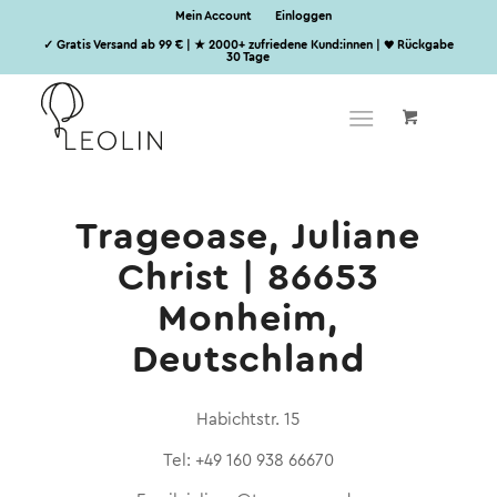
Mein Account
Einloggen
✓ Gratis Versand ab 99 € | ★ 2000+ zufriedene Kund:innen | ♥ Rückgabe
30 Tage
Trageoase, Juliane
Christ | 86653
Monheim,
Deutschland
Habichtstr. 15
Tel: +49 160 938 66670