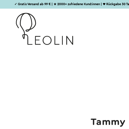
✓ Gratis Versand ab 99 € | ★ 2000+ zufriedene Kund:innen | ♥ Rückgabe 30 T
Tammy H