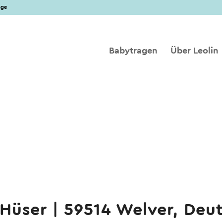
age
Babytragen
Über Leolin
üser | 59514 Welver, Deu