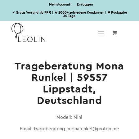
Mein Account
Einloggen
✓ Gratis Versand ab 99 € | ★ 2000+ zufriedene Kund:innen | ♥ Rückgabe
30 Tage
Trageberatung Mona
Runkel | 59557
Lippstadt,
Deutschland
Modell: Mini
Email: trageberatung_monarunkel@proton.me